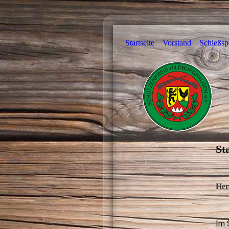
Startseite
Vorstand
Schießsp
St
Her
Im 