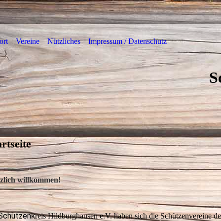
ort
Vereine
Nützliches
Impressum / Datenschutz
S
artseite
zlich willkommen!
Schützen
k
reis Hildburghausen e.V. haben sich die Schützenvereine de