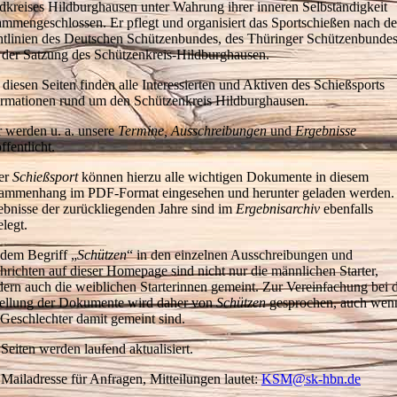
dkreises Hildburghausen unter Wahrung ihrer inneren Selbständigkeit
ammengeschlossen. Er pflegt und organisiert das Sportschießen nach d
htlinien des Deutschen Schützenbundes, des Thüringer Schützenbunde
 der Satzung des Schützenkreis-Hildburghausen.
diesen Seiten finden alle Interessierten und Aktiven des Schießsports
ormationen rund um den Schützenkreis Hildburghausen.
r werden u. a. unsere
Termine,
Ausschreibungen
und
Ergebnisse
ffentlicht.
er
Schießsport
können hierzu alle wichtigen Dokumente in diesem
ammenhang im PDF-Format eingesehen und herunter geladen werden.
ebnisse der zurückliegenden Jahre sind im
Ergebnisarchiv
ebenfalls
legt.
 dem Begriff „
Schützen
“ in den einzelnen Ausschreibungen und
richten auf dieser Homepage sind nicht nur die männlichen Starter,
dern auch die weiblichen Starterinnen gemeint. Zur Vereinfachung bei 
tellung der Dokumente wird daher von
Schützen
gesprochen, auch wen
 Geschlechter damit gemeint sind.
Seiten werden laufend aktualisiert.
Mailadresse für Anfragen, Mitteilungen lautet:
KSM
@
sk-hbn.de