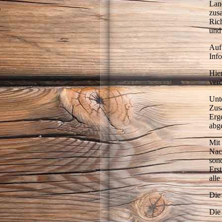
Lan
zus
Ric
und
Auf 
Inf
Hie
verö
Unt
Zus
Erg
abge
Mit
Nach
son
Ers
alle
Die 
Die 