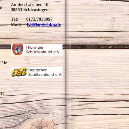
Zu den Lärchen 10
en
98553 Schleusingen
s
Tel: 0172/7933997
Mail:
KSM
@
sk-hbn.de
 Die
der
n